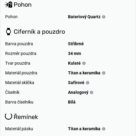
Pohon
Pohon
Bateriový Quartz
Ciferník a pouzdro
Barva pouzdra
Stříbrné
Rozměr pouzdra
34 mm
Tvar pouzdra
Kulaté
Materiál pouzdra
Titan a keramika
Materiál sklíčka
Safírové
Číselník
Analogový
Barva číselníku
Bílá
Řemínek
Materiál pásku
Titan a keramika