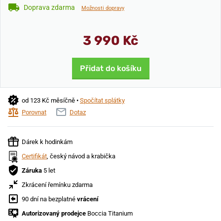
Doprava zdarma
Možnosti dopravy
3 990 Kč
Přidat do košíku
od 123 Kč měsíčně •
Spočítat splátky
Porovnat
Dotaz
Dárek k hodinkám
Certifikát
, český návod a krabička
Záruka
5 let
Zkrácení řemínku zdarma
90 dní na bezplatné
vrácení
Autorizovaný prodejce
Boccia Titanium