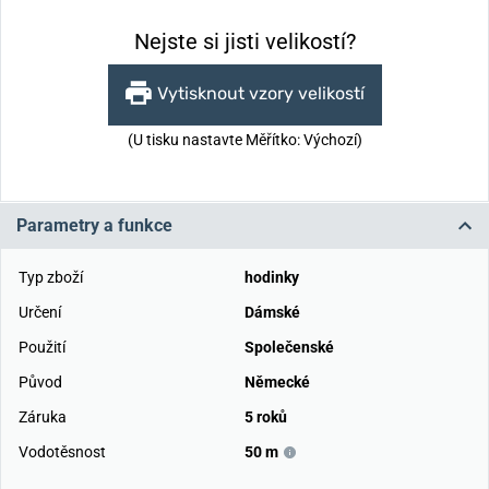
Nejste si jisti velikostí?
Vytisknout vzory velikostí
(U tisku nastavte Měřítko: Výchozí)
Parametry a funkce
Typ zboží
hodinky
Určení
Dámské
Použití
Společenské
Původ
Německé
Záruka
5 roků
Vodotěsnost
50 m