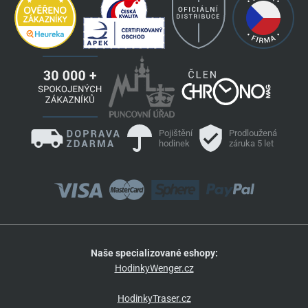
Pojištění
Prodloužená
hodinek
záruka 5 let
Naše specializované eshopy:
HodinkyWenger.cz
HodinkyTraser.cz