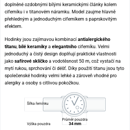
doplněné ozdobnými bílými keramickými články kolem
ciferníku i v titanovém náramku. Model zaujme hlavně
přehledným a jednoduchým ciferníkem s paprskovitým
efektem.
Hodinky jsou zajímavou kombinací
antialergického
titanu
,
bílé keramiky
a
elegantního
ciferníku. Velmi
jednoduchý a čistý design doplňují praktické vlastnosti
jako
safírové sklíčko
a vodotěsnost 50 m, což vystačí na
mytí rukou, sprchování či déšť. Díky použití titanu jsou tyto
společenské hodinky velmi lehké a zároveň vhodné pro
alergiky a osoby s citlivou pokožkou.
Šířka řemínku
Průměr pouzdra
34 mm
Výška pouzdra