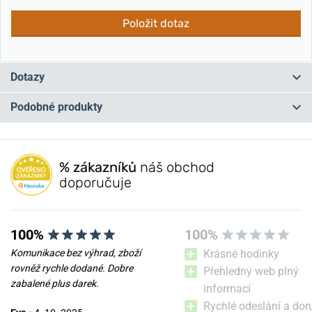
Položit dotaz
Dotazy
Podobné produkty
Máte otázku? Zanechte nám komentář
NEJPRODÁVANĚJŠÍ
NEJPRODÁVANĚJŠÍ
NA PRODEJNĚ
NA PRODEJNĚ
Přidat dotaz
% zákazníků
náš obchod
doporučuje
100%
100%
Komunikace bez výhrad, zboží
Krásné hodinky
rovněž rychle dodané. Dobre
Přehledný web plný
zabalené plus darek.
informací
Boccia Titanium 3273-08
Boccia Titanium 3165-11
Rychlé odeslání a dor