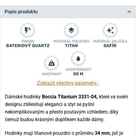
Popis produktu
POHON
MATERIÁL POUZDRA
MATERIÁL SKLÍČKA
BATERIOVÝ QUARTZ
TITAN
SAFÍR
VODOTĚSNOST
50 M
HMOTNOST
Zobrazit všechny parametry
↓
Dámské hodinky
Boccia Titanium 3331-04,
které ve svém
designu ztělesňují eleganci a styl se pyšní
nekomplikovaným a přesto poutavým vzhledem, díky
čemuž budou krásným doplňkem každé dámy.
Hodinky mají titanové pouzdro o průměru
34 mm
, jež je