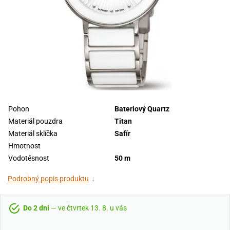
Pohon
Bateriový Quartz
Materiál pouzdra
Titan
Materiál sklíčka
Safír
Hmotnost
Vodotěsnost
50 m
Podrobný popis produktu
↓
Do 2 dní
— ve čtvrtek 13. 8. u vás