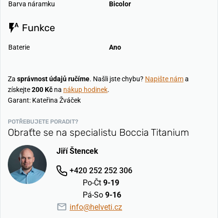
Barva náramku
Bicolor
Funkce
Baterie
Ano
Za
správnost údajů ručíme
. Našli jste chybu?
Napište nám
a
získejte
200 Kč
na
nákup hodinek
.
Garant: Kateřina Žváček
POTŘEBUJETE PORADIT?
Obraťte se na specialistu Boccia Titanium
Jiří Štencek
+420 252 252 306
Po-Čt
9-19
Pá-So
9-16
info@helveti.cz