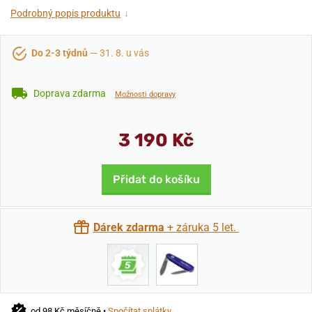
Podrobný popis produktu
↓
Do 2-3 týdnů
— 31. 8. u vás
Doprava zdarma
Možnosti dopravy
3 190 Kč
Přidat do košíku
Dárek zdarma
+ záruka 5 let.
od 98 Kč měsíčně •
Spočítat splátky