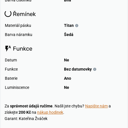
Barva číselníku
Bílá
Řemínek
Materiál pásku
Titan
Barva náramku
Šedá
Funkce
Datum
Ne
Funkce
Bez datumovky
Baterie
Ano
Luminiscence
Ne
Za
správnost údajů ručíme
. Našli jste chybu?
Napište nám
a
získejte
200 Kč
na
nákup hodinek
.
Garant: Kateřina Žváček