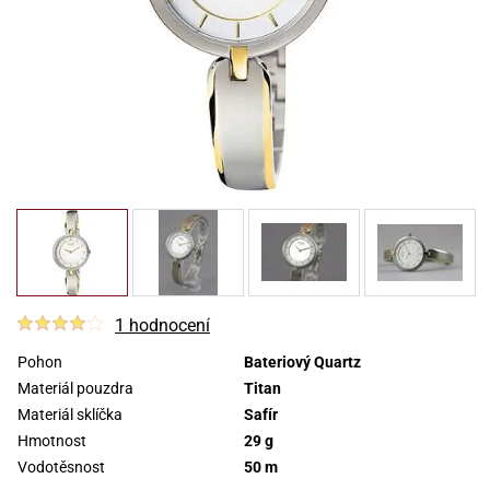
1 hodnocení
Pohon
Bateriový Quartz
Materiál pouzdra
Titan
Materiál sklíčka
Safír
Hmotnost
29 g
Vodotěsnost
50 m