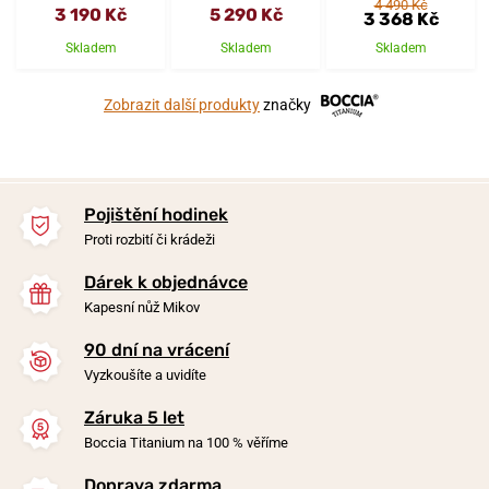
4 490 Kč
3 190 Kč
5 290 Kč
3 368 Kč
Skladem
Skladem
Skladem
Zobrazit další produkty
značky
Pojištění hodinek
Proti rozbití či krádeži
Dárek k objednávce
Kapesní nůž Mikov
90 dní na vrácení
Vyzkoušíte a uvidíte
Záruka 5 let
Boccia Titanium na 100 % věříme
Doprava zdarma