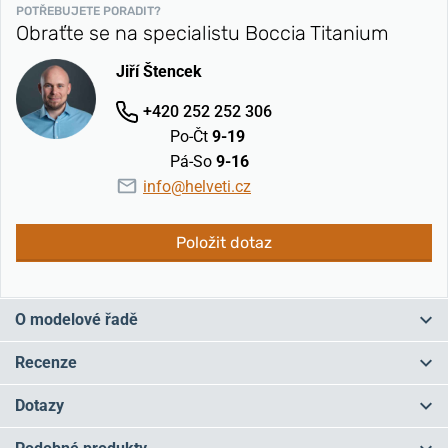
POTŘEBUJETE PORADIT?
Obraťte se na specialistu Boccia Titanium
Jiří Štencek
+420 252 252 306
Po-Čt
9-19
Pá-So
9-16
info@helveti.cz
Položit dotaz
O modelové řadě
Dámské a pánské společenské titanové hodinky z řady Boccia
Recenze
Titanium Dress skvěle doplní váš oblek či šaty. Vyberte si
minimalistické hodinky s koženým řemínkem, zlacené hodinky s
4,5 z 5
Dotazy
perleťovým číselníkem nebo si dopřejte model s výrazným a
netradičně zpracovaným řemínkem. To vše z lehkého a velmi