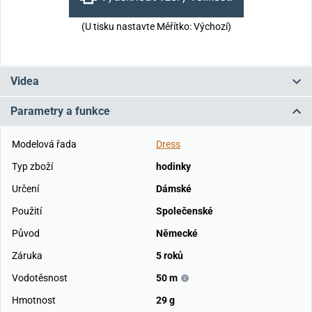
(U tisku nastavte Měřítko: Výchozí)
Videa
Parametry a funkce
Modelová řada
Dress
Typ zboží
hodinky
Určení
Dámské
Použití
Společenské
Původ
Německé
Záruka
5 roků
Vodotěsnost
50 m
Hmotnost
29 g