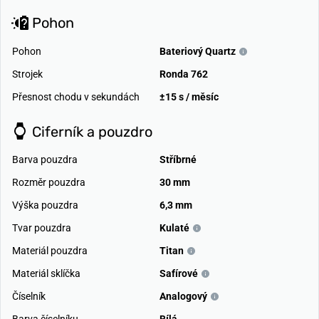
Pohon
Pohon
Bateriový Quartz
Strojek
Ronda 762
Přesnost chodu v sekundách
±15 s / měsíc
Ciferník a pouzdro
Barva pouzdra
Stříbrné
Rozměr pouzdra
30 mm
Výška pouzdra
6,3 mm
Tvar pouzdra
Kulaté
Materiál pouzdra
Titan
Materiál sklíčka
Safírové
Číselník
Analogový