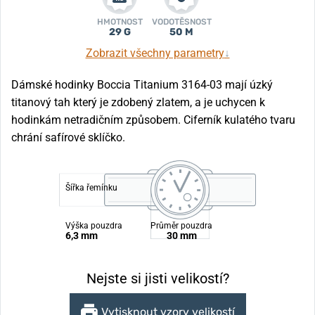
HMOTNOST
VODOTĚSNOST
29 G
50 M
Zobrazit všechny parametry
↓
Dámské hodinky Boccia Titanium 3164-03 mají úzký
titanový tah který je zdobený zlatem, a je uchycen k
hodinkám netradičním způsobem. Ciferník kulatého tvaru
chrání safírové sklíčko.
Šířka řemínku
Výška pouzdra
Průměr pouzdra
6,3 mm
30 mm
Nejste si jisti velikostí?
Vytisknout vzory velikostí