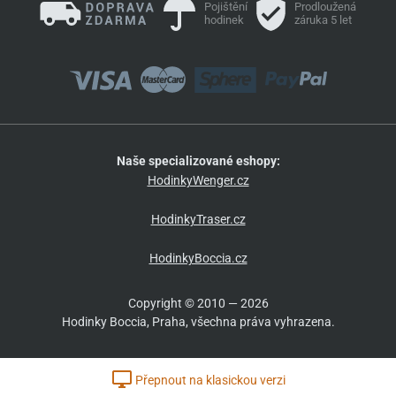
Pojištění
Prodloužená
hodinek
záruka 5 let
Naše specializované eshopy:
HodinkyWenger.cz
HodinkyTraser.cz
HodinkyBoccia.cz
Copyright © 2010 — 2026
Hodinky Boccia, Praha, všechna práva vyhrazena.
Přepnout na klasickou verzi