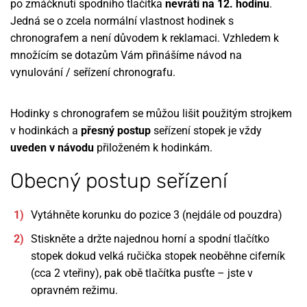
po zmáčknutí spodního tlačítka
nevrátí na 12. hodinu
.
Jedná se o zcela normální vlastnost hodinek s
chronografem a není důvodem k reklamaci. Vzhledem k
množícím se dotazům Vám přinášíme návod na
vynulování / seřízení chronografu.
Hodinky s chronografem se můžou lišit použitým strojkem
v hodinkách a
přesný postup
seřízení stopek je vždy
uveden v návodu
přiloženém k hodinkám.
Obecný postup seřízení
Vytáhněte korunku do pozice 3 (nejdále od pouzdra)
Stiskněte a držte najednou horní a spodní tlačítko
stopek dokud velká ručička stopek neoběhne ciferník
(cca 2 vteřiny), pak obě tlačítka pusťte – jste v
opravném režimu.