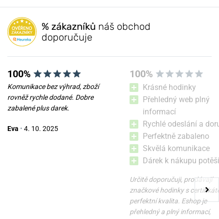
% zákazníků
náš obchod
doporučuje
100%
100%
Komunikace bez výhrad, zboží
Krásné hodinky
rovněž rychle dodané. Dobre
Přehledný web plný
zabalené plus darek.
informací
Rychlé odeslání a dor
Eva
•
4. 10. 2025
Perfektně zabaleno
Skvělá komunikace
Dárek k nákupu potěši
Určitě doporučuji, prodávají
značkové hodinky s certifikát
perfektní kvalita. Eshop je
přehledný a plný informací,