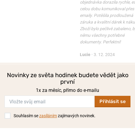
objednávka dorazila rychle, 
celou dobu komunikoval přes
emaily. Potěšila prodloužená
záruka a kvalitní dárek k nák
Zboží bylo pečlivě zabaleno, b
němu všechny potřebné
dokumenty. Perfektní!
Lucie
•
3. 12. 2024
Novinky ze světa hodinek budete vědět jako
první
1x za měsíc, přímo do e-mailu
Přihlásit se
Souhlasím se
zasíláním
zajímavých novinek.